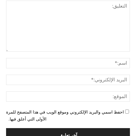
التع
اسم
البري
الإل
المو
احفظ اسمي والبريد الإلكتروني وموقع الويب في هذا المتصفح للمرة
الأولى التي أعلق فيها.