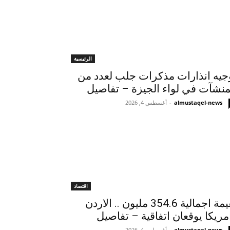
الرئيسية
جيه انذارات مذكرات جلب لعدد من
منشآت في لواء الجيزة – تفاصيل
almustaqel-news
-
أغسطس 4, 2026
اقتصاد
بقيمة اجمالية 354.6 مليون .. الاردن
مريكا يوقعان اتفاقية – تفاصيل
almustaqel-news
-
أغسطس 4, 2026