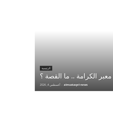
الرئيسية
almustaqel-news
-
أغسطس 4, 2026