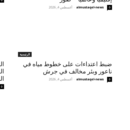
0
almustaqel-news
-
أغسطس 4, 2026
0
الرئيسية
ضبط اعتداءات على خطوط مياه في
ال
ناعور وبئر مخالف في جرش
ال
ال
almustaqel-news
-
أغسطس 4, 2026
0
0