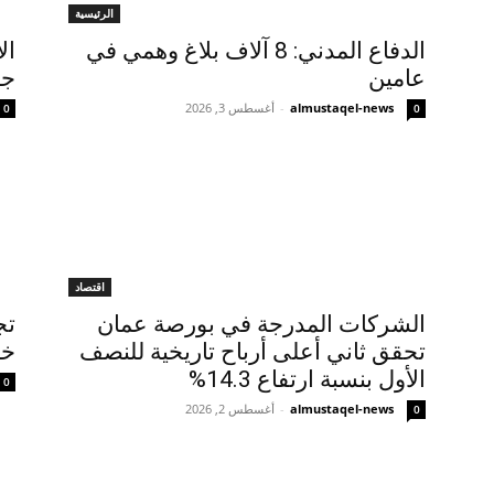
الرئيسية
الدفاع المدني: 8 آلاف بلاغ وهمي في
ال
عامين
جدي
almustaqel-news
-
أغسطس 3, 2026
0
0
اقتصاد
الشركات المدرجة في بورصة عمان
تج
تحقق ثاني أعلى أرباح تاريخية للنصف
خد
الأول بنسبة ارتفاع 14.3%
0
almustaqel-news
-
أغسطس 2, 2026
0