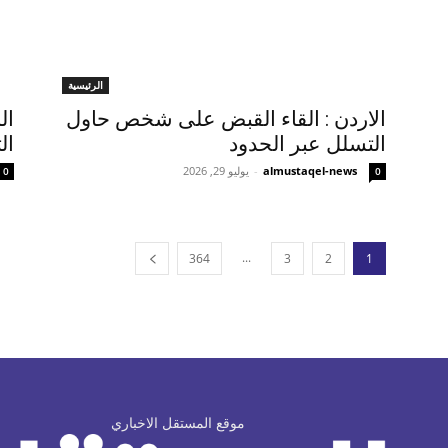
الرئيسية
الاردن : القاء القبض على شخص حاول
ال
التسلل عبر الحدود
ال
almustaqel-news
-
يوليو 29, 2026
0
0
...
364
3
2
1
موقع المستقل الاخباري