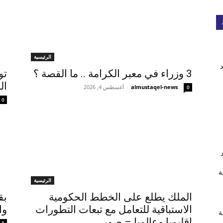
الرئيسية
3 وزراء في معبر الكرامة .. ما القصة ؟
تو
ال
almustaqel-news
-
أغسطس 4, 2026
0
0
ة
الرئيسية
الملك يطلع على الخطط الحكومية
الاستباقية للتعامل مع تبعات التطورات
وا
ة
إقليميا وعالميا – صور