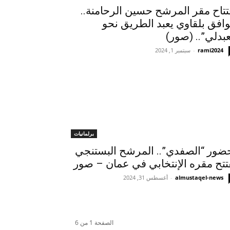
تتاح مقر المرشح حسين الرحامنة..
وافق بلقاوي يعبد الطريق نحو
عبدلي”.. (صور)
rami2024
-
سبتمبر 1, 2024
برلمانيات
ضور “الصفدي”.. المرشح البستنجي
تتح مقره الإنتخابي في عمان – صور
almustaqel-news
-
أغسطس 31, 2024
الصفحة 1 من 6