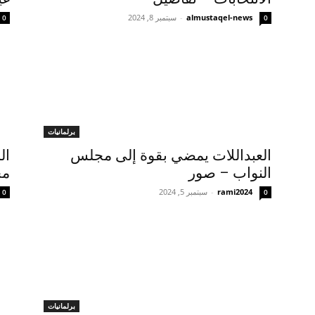
almustaqel-news
-
سبتمبر 8, 2024
0
0
برلمانيات
العبداللات يمضي بقوة إلى مجلس
ال
النواب – صور
مج
rami2024
-
سبتمبر 5, 2024
0
0
برلمانيات