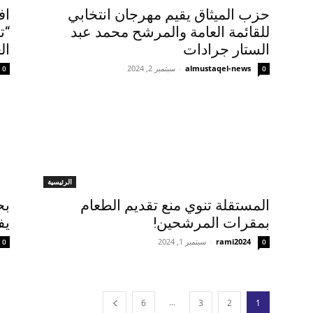
حزب الميثاق يقيم مهرجان انتخابي
اف
للقائمة العامة والمرشح محمد عبد
“ت
الستار جرادات
ال
almustaqel-news
-
سبتمبر 2, 2024
0
0
الرئيسية
المستقلة تنوي منع تقديم الطعام
بح
بمقرات المرشحين!
يف
rami2024
-
سبتمبر 1, 2024
0
0
...
6
3
2
1