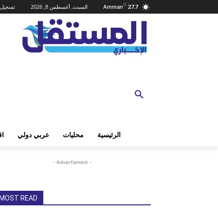
C
السبت, أغسطس 8, 2026
تسجيل 
Amman
27.7
الرئيسية
محليات
عربي دولي
اق
- Advertisment -
MOST READ