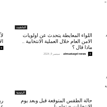
–
المانشيت
اللواء المعايطة يتحدث عن اولويات
لأ
الامن العام خلال العملية الانتخابية ..
ال
ماذا قال ؟
0
almustaqel-news
-
سبتمبر 9, 2024
0
ة
الرئيسية
حالة الطقس المتوقعة قبل وبعد يوم
ري
الانتخابات – تفاصيل
غي