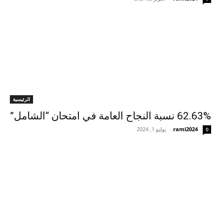
الرئيسية
62.63% نسبة النجاح العامة في امتحان “الشامل”
rami2024
-
يوليو 1, 2024
0