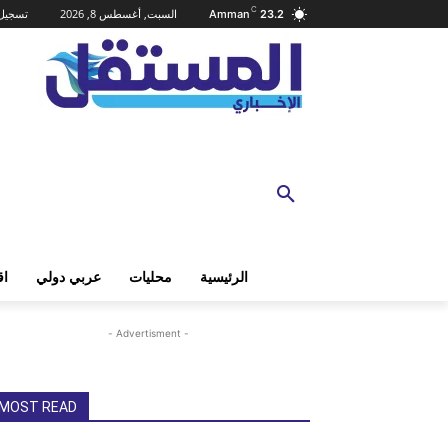
C
السبت, أغسطس 8, 2026
تسجيل 
Amman
23.2
الرئيسية
محليات
عربي دولي
اق
- Advertisment -
MOST READ