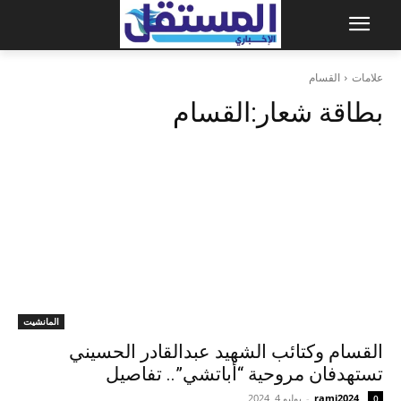
علامات
القسام
بطاقة شعار:
القسام
المانشيت
القسام وكتائب الشهيد عبدالقادر الحسيني
تستهدفان مروحية “أباتشي”.. تفاصيل
rami2024
-
يوليو 4, 2024
0