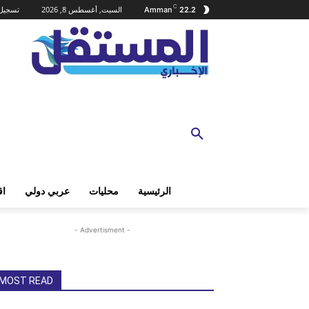
C
السبت, أغسطس 8, 2026
تسجيل 
Amman
22.2
الرئيسية
محليات
عربي دولي
اق
- Advertisment -
MOST READ