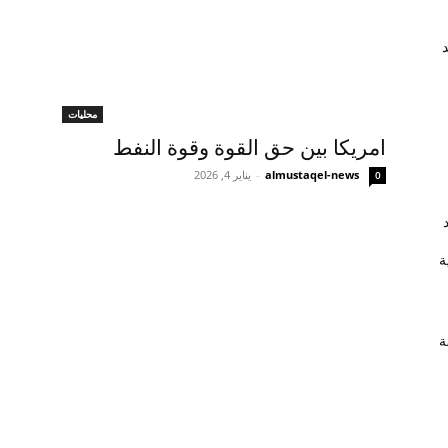
محليات
امريكا بين حق القوة وقوة النفط
almustaqel-news
-
يناير 4, 2026
0
ة
ة