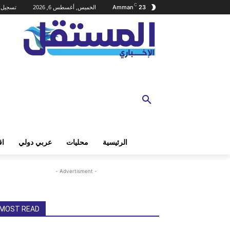
C
الخميس, أغسطس 6, 2026
تسجيل ا
Amman
23
الرئيسية
محليات
عربي دولي
اق
- Advertisment -
MOST READ