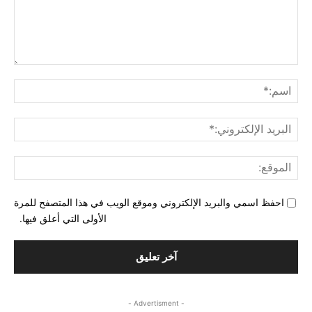
التع
اسم
البري
الإل
المو
احفظ اسمي والبريد الإلكتروني وموقع الويب في هذا المتصفح للمرة
الأولى التي أعلق فيها.
- Advertisment -