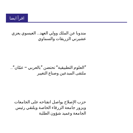
اقرأ ايضا
مندوبا عن الملك وولي العهد… العيسوي يعزي
عشيرني الزريقات والسماوي
“العلوم التطبيقية” تحتضن “بالعربي – عمّان”..
ملتقى المبدعين وصناع التغيير
حزب الإصلاح يواصل انفتاحه على الجامعات
ويزور جامعة الزرقاء الخاصة ويلتقي رئيس
الجامعة وعميد شؤون الطلبة