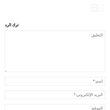
ترك الرد
التع
اسم
البري
الإل
المو