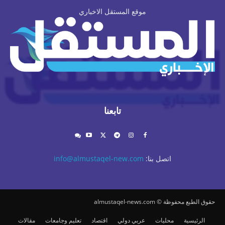
موقع المستقل الاخباري
تابعنا
اتصل بنا:
info@almustaqel-new.com
حقوق الطبع محفوظة © almustaqel-news.com
الرئيسية
محليات
عربي دولي
اقتصاد
تعليم وجامعات
مقالات