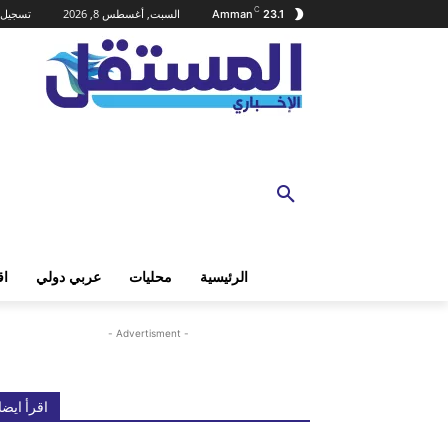
C
السبت, أغسطس 8, 2026
تسجيل 
Amman
23.1
الرئيسية
محليات
عربي دولي
اق
- Advertisment -
اقرأ ايضا