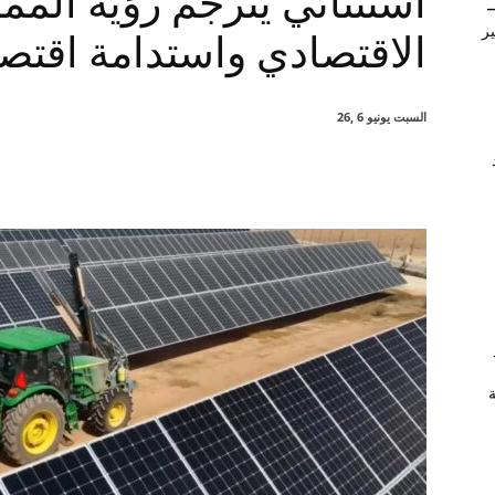
استثنائي يترجم رؤية المم
–
ير
الاقتصادي واستدامة اقتص
السبت يونيو 6 ,26
شارك
ة