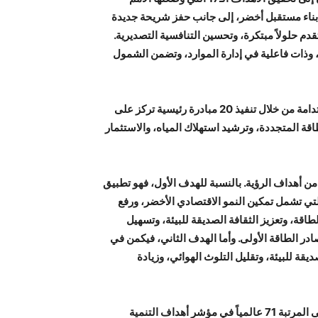
و بناء مستقبل أخضر، إلى جانب حفز شريحة جديدة
م حلولاً مبتكرة، وتحسين التنافسية التصديرية.
، وذات فاعلية في إدارة الموارد، وتضمن الشمول
وتتمحور خطط المملكة في هذا النطاق حول تطوير مستقبل الاستدامة من خلال تنفيذ 20 مبادرة رئيسية تركز على
قة المتجددة، وترشيد استهلاك المياه، والاستثمار
 أهداف الرؤية. بالنسبة للهدف الأول، فهو تطبيق
لتي تشمل تمكين النمو الاقتصادي الأخضر، ورفع
قة، وتعزيز الثقافة الصديقة للبيئة، وتسهيل
ر الطاقة الأولى. وأما الهدف الثاني، فيكمن في
ة للبيئة، وتقليل التلوث الهوائي، وزيادة
ومن أبرز الإنجازات البيئية للمملكة تحقيق قفزة نوعية بوصولها إلى المرتبة 71 عالمياً في مؤشر أهداف التنمية