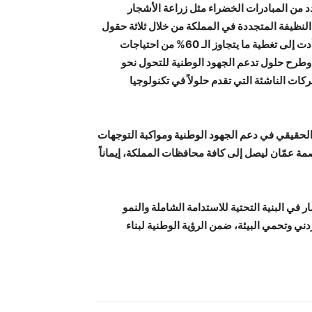
 من المبادرات الخضراء مثل زراعة الأشجار
 النظيفة المتجددة في المملكة من خلال ثلاثة حقول
شمسية كبرى، اثنان في محافظة المفرق وواحد في عمّان، حيث أدت إلى تغطية ما يتجاوز الـ 60% من احتياجات
ك، تواصل تطوير وطرح حلول تدعم الجهود الوطنية للتحول نحو
ات الناشئة التي تقدم حلولاً في تكنولوجيا
 الحقيقي في دعم الجهود الوطنية ومواكبة التوجهات
صمة عمّان ليصل إلى كافة محافظات المملكة، إيماناً
 في البنية التحتية للاستدامة الشاملة والنمو
دني وتحمي البيئة، ضمن الرؤية الوطنية لبناء