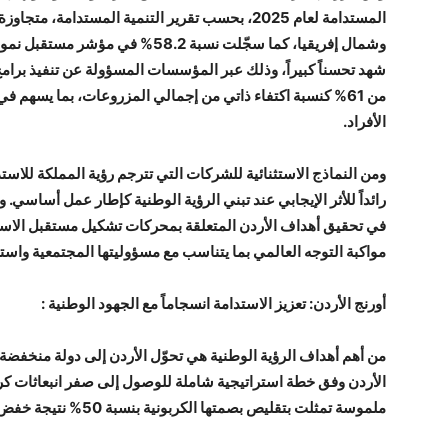
المستدامة لعام 2025، بحسب تقرير التنمية المستدام
وشمال إفريقيا، كما سجّلت نسبة 58.2%
شهد تحسناً كبيراً، وذلك عبر المؤسسات المسؤولة عن تنفيذ برام
من 61% كنسبة اكتفاء ذاتي من إجمالي المزروعات، بما يسهم 
الأفراد.
ومن النماذج الاستثنائية للشركات التي تترجم رؤية المملكة للاست
رائداً للأثر الإيجابي عند تبني الرؤية الوطنية كإطار عمل أساسي
في تحقيق أهداف الأردن المتعلقة بمحركات تشكيل مستقبل الاستد
مواكبة التوجه العالمي بما يتناسب مع مسؤوليتها المجتمعية واسترا
أورنج الأردن: تعزيز الاستدامة انسجاماً مع الجهود الوطنية :
من أهم أهداف الرؤية الوطنية هي تحوّل الأردن إلى دولة منخفضة ال
ملموسة تمثلت بتقليص بصمتها الكربونية بنسبة 50% نتيجة خفض 70 كيلو طن من انبعاثات الكربون منذ عام 2018.