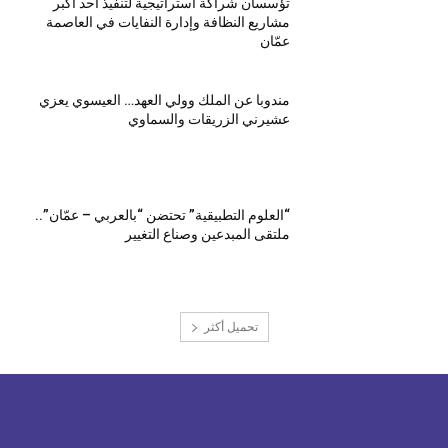
تؤسسان شراكة استراتيجية لتنفيذ أحد أكبر
مشاريع النظافة وإدارة النفايات في العاصمة
عمّان
مندوبا عن الملك وولي العهد… العيسوي يعزي
عشيرني الزريقات والسماوي
“العلوم التطبيقية” تحتضن “بالعربي – عمّان”..
ملتقى المبدعين وصناع التغيير
تحميل أكثر