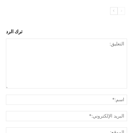
ترك الرد
التع
اسم
البري
الإل
المو