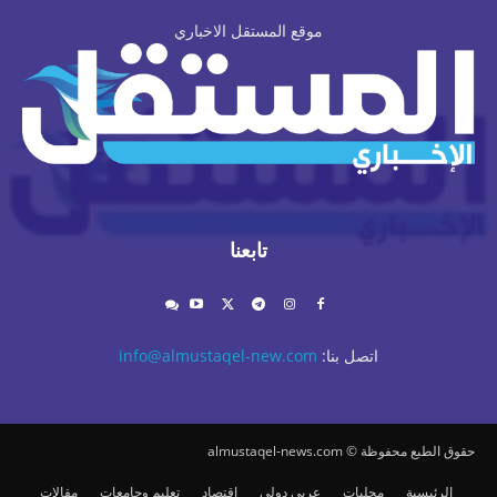
موقع المستقل الاخباري
تابعنا
اتصل بنا:
info@almustaqel-new.com
حقوق الطبع محفوظة © almustaqel-news.com
الرئيسية
محليات
عربي دولي
اقتصاد
تعليم وجامعات
مقالات