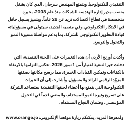
التنفيذي للتكنولوجيا. ويتمتع المهندس سرحان، الذي كان يشغل
منصب مدير إدارة الهندسة للشبكات منذ عام 2008، بخبرة
متخصصة في قطاع الاتصالات تزيد عن 26 عاماً، ويتميز بسجل حافل
في الابتكار التكنولوجي. وفي منصبه الجديد، سيتولى في مسؤولياته
قيادة التطوير التكنولوجي للشركة، بما يدعم مواصلة مسيرة النمو
والتحول والتوسع.
وأكدت أورنج الأردن أن هذه التغييرات على اللجنة التنفيذية، التي
دخلت حيز التنفيذ اعتباراً من 1 تموز 2026، تعكس التزامها بالارتقاء
بالكفاءات وتمكين القيادات الخبيرة، مما يرسخ مكانتها بصفتها
المزوّد الرقمي الرائد والمسؤول. وأشارت إلى أن الخبرات
التكنولوجية التي يتمتع بها أعضاء لجنتها التنفيذية ستساعد الشركة
على تسريع وتيرة النمو المستدام، والمضي قدماً في التحول
المؤسسي، وضمان النجاح المستدام.
ولمعرفة المزيد، يمكنكم زيارة موقعنا الإلكتروني: www.orange.jo