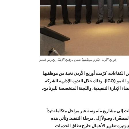
أورنج الأردن تكرّم موظفيها ضمن برنامج الابتكار وفرص النمو
ين الكفاءات، كرّمت أورنج الأردن نخبة من موظفيها
المتميزين ضمن برنامج الابتكار الداخلي التابع لقسم الابتكار وفرص النمو (IGO)، وذلك خلال الندوة الإدارية للشركة
أعضاء الإدارة التنفيذية، واللجنة المتخصصة للبرنامج،
لت إلى مشاريع ملموسة عبر مراحل متكاملة تبدأ
المصغّرة، وصولاً إلى مرحلة التنفيذ. وتأتي هذه
يع وتيرة تطوير الأعمال خارج نطاق الخدمات