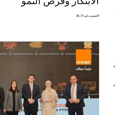
الابتكار وفرص النمو
الخميس مايو 21 ,26
شارك
ة
ة