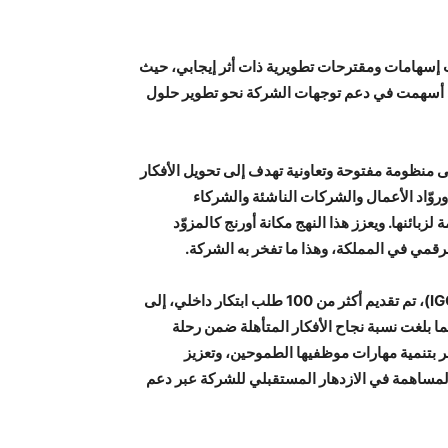
ت إسهامات ومقترحات تطويرية ذات أثر إيجابي، حيث
تي أسهمت في دعم توجهات الشركة نحو تطوير حلول
لى منظومة مفتوحة وتعاونية تهدف إلى تحويل الأفكار
روّاد الأعمال والشركات الناشئة والشركاء
بائنها. ويعزز هذا النهج مكانة أورنج كالمزوّد
قمي في المملكة، وهذا ما تفخر به الشركة.
وتجدر الإشارة إلى أنه وخلال أقل من عامين على إطلاق برنامج (IGO)، تم تقديم أكثر من 100 طلب ابتكار داخلي، إلى
 والتوجيه، فيما بلغت نسبة نجاح الأفكار المتأهلة ضمن رحلة
كة المستمر بتنمية مهارات موظفيها الطموحين، وتعزيز
والمساهمة في الازدهار المستقبلي للشركة عبر دعم