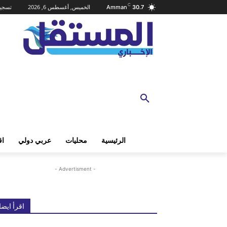
C
الخميس, أغسطس 6, 2026
تسجيل
Amman
30.7
الرئيسية
محليات
عربي دولي
اق
- Advertisment -
اقرأ ايضا