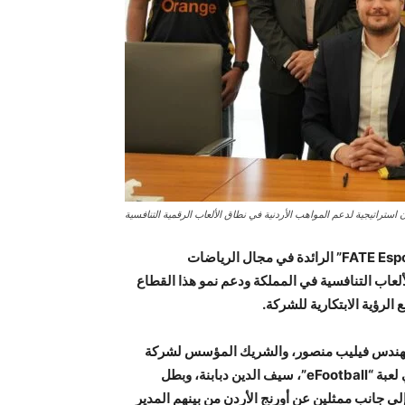
اتفاقية استراتيجية مع شركة “FATE Esports” الرائدة في مجال الرياضات
لألعاب التنافسية في المملكة ودعم نمو هذا القطاع
الرؤية الابتكارية للشركة.
، المهندس فيليب منصور، والشريك المؤسس لشركة
“FATE Esports”، محمد مجالي، وبحضور بطل العالم السابق في لعبة “eFootball”، سيف الدين دبابنة، وبطل
، عبدالحكيم الدراوشة، إلى جانب ممثلين عن أورنج الأردن من بينهم المدير