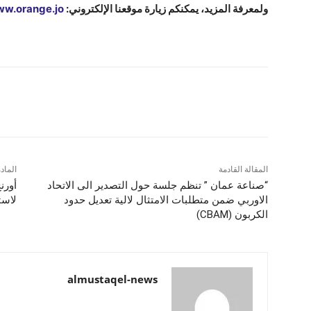
ولمعرفة المزيد، يمكنكم زيارة موقعنا الإلكتروني:
w.orange.jo
شارك
المقالة القادمة
الماد
“صناعة عمان ” تنظم جلسة حول التصدير الى الاتحاد
أورن
الاوربي ضمن متطلبات الامتثال لالية تعديل حدود
لاست
الكربون (CBAM)
almustaqel-news