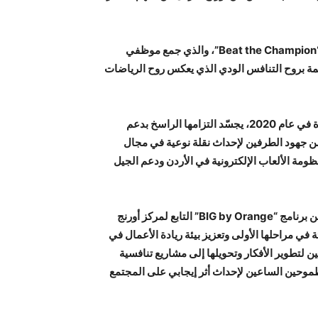
وفي ظل هذا التعاون، نظّمت الشركة خلال مراسم التوقيع تحدي “Beat the Champion”، والذي جمع موظفي
افسية حماسية مفعمة بروح التنافس الودي الذي يعكس روح الرياضات
وأكدت أورنج الأردن أن تجديد هذه الشراكة، التي انطلقت لأول مرة في عام 2020، يجسّد التزامها الراسخ بدعم
من جهود الطرفين لإحداث نقلة نوعية في مجال
ومة الألعاب الإلكترونية في الأردن ودعم الجيل
ويُذكر أن شركة “FATE Esports” هي أحد الشركات المستفيدة من برنامج “BIG by Orange” التابع لمركز أورنج
في مراحلها الأولى وتعزيز بيئة ريادة الأعمال في
رشاد والتوجيه اللازمين لتطوير الأفكار وتحويلها إلى مشاريع تنافسية
طموحين الساعين لإحداث أثر إيجابي على المجتمع