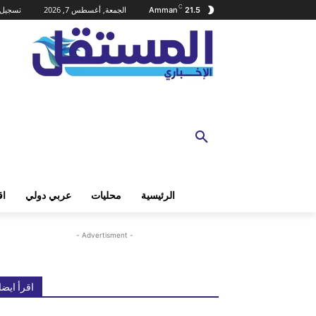
C
الجمعة, أغسطس 7, 2026
تسجيل 
Amman
21.5
الرئيسية
محليات
عربي دولي
اق
- Advertisment -
اقرأ ايضا