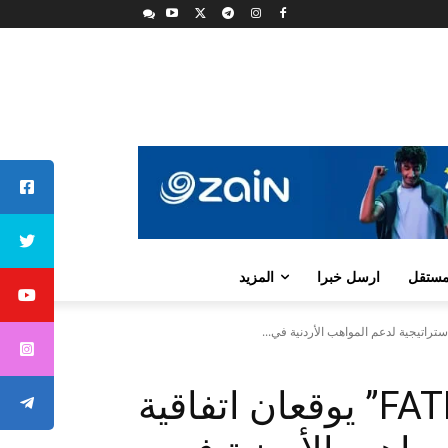
لمستقل
ارسل خبرا
المزيد
أورنج الأردن و”FATE Esports” يوقعان اتفاقية