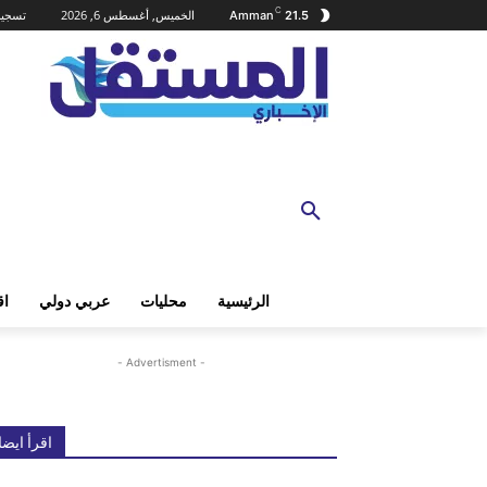
C
الخميس, أغسطس 6, 2026
تسجيل
Amman
21.5
الرئيسية
محليات
عربي دولي
اق
- Advertisment -
اقرأ ايضا