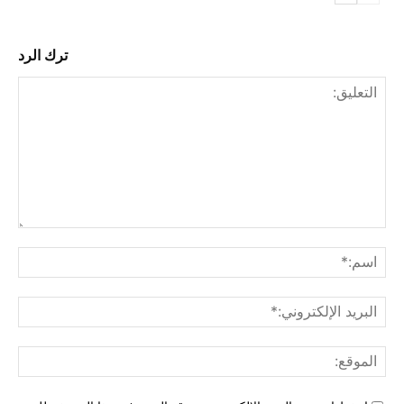
ترك الرد
التع
اسم
البري
الإل
المو