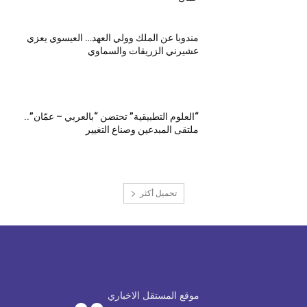
مندوبا عن الملك وولي العهد… العيسوي يعزي
عشيرني الزريقات والسماوي
“العلوم التطبيقية” تحتضن “بالعربي – عمّان”..
ملتقى المبدعين وصناع التغيير
تحميل أكثر
موقع المستقل الاخباري