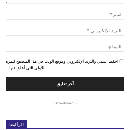
التع
اسم
البري
الإل
المو
احفظ اسمي والبريد الإلكتروني وموقع الويب في هذا المتصفح للمرة
الأولى التي أعلق فيها.
- Advertisment -
اقرأ ايضا