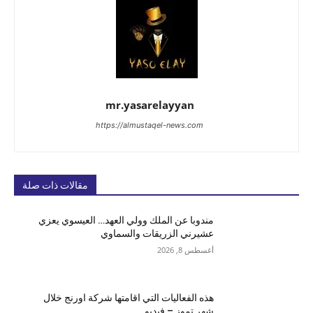
mr.yasarelayyan
https://almustaqel-news.com
مقالات ذات صلة
مندوبا عن الملك وولي العهد… العيسوي يعزي
عشيرني الزريقات والسماوي
أغسطس 8, 2026
هذه الفعاليات التي اقامتها شركة اورنج خلال
شهر تموز – فيديو