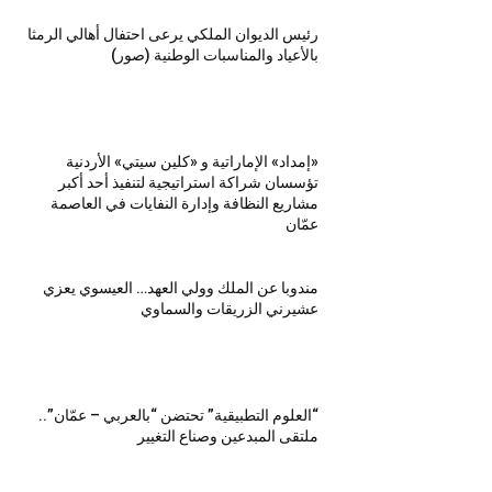
رئيس الديوان الملكي يرعى احتفال أهالي الرمثا
بالأعياد والمناسبات الوطنية (صور)
«إمداد» الإماراتية و «كلين سيتي» الأردنية
تؤسسان شراكة استراتيجية لتنفيذ أحد أكبر
مشاريع النظافة وإدارة النفايات في العاصمة
عمّان
مندوبا عن الملك وولي العهد… العيسوي يعزي
عشيرني الزريقات والسماوي
“العلوم التطبيقية” تحتضن “بالعربي – عمّان”..
ملتقى المبدعين وصناع التغيير