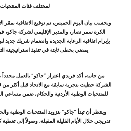
لمختلف فئات المنتخبات 
وبحسب بيان اليوم الخميس، تم توقيع الاتفاقية بمقر ال
الكرة سمر نصار، والمدير الإقليمي لشركة جاكو، ف
بإبرام اتفاقية الرعاية الجديدة وانضمام شريك جديد لبي
يمضي بخطى ثابتة في تنفيذ استراتيجيته الت
من جانبه، أكد فريدي اعتزاز “جاكو” بالعمل مجدداً م
للمنتخبات الوطنية الأردنية والحكام، ضمن مساعي ا
وينتظر أن تبدأ “جاكو” بتزويد المنتخبات الوطنية وا
تدريجي خلال الأيام القليلة المقبلة، وصولاً إلى تغطي