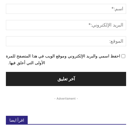
التع
اسم
البري
الإل
المو
احفظ اسمي والبريد الإلكتروني وموقع الويب في هذا المتصفح للمرة
الأولى التي أعلق فيها.
- Advertisment -
اقرأ ايضا