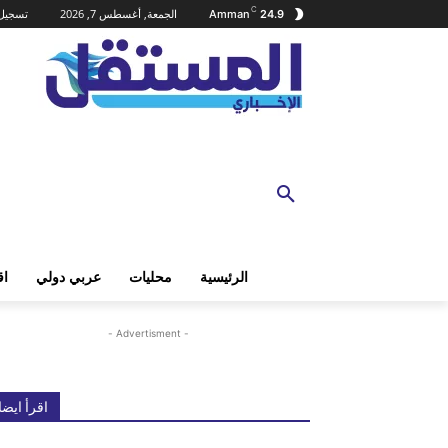
C
الجمعة, أغسطس 7, 2026
تسجيل 
Amman
24.9
الرئيسية
محليات
عربي دولي
اق
- Advertisment -
اقرأ ايضا