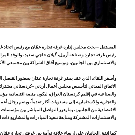
المستقل – بحث مجلس إدارة غرفة تجارة عمّان مع رئيس اتحاد غر
رئيس غرفة تجارة وصناعة أربيل، گيلان حاجي سعيد، والوفد المراف
والاستثماري بين الجانبين، وتوسيع آفاق الشراكة بين مجتمعي الأ
وأسفر اللقاء، الذي عقد بمقر غرفة تجارة عمّان بحضور القنصل ال
الاتفاق المبدئي لتأسيس مجلس أعمال أردني–كردستاني مشترك بين
والصناعية في إقليم كردستان العراق، ليكون منصة اقتصادية مؤسسي
والتجارية والاستثمارية إلى مستويات أكثر تقدماً، ويضم رجال أ
الاقتصادية من الجانبين، بما يعزز التواصل المباشر بين مؤسسات 
والاستثمارات المشتركة ومتابعة تنفيذ المبادرات والمشاريع ذات ا
كما اتفق الجانبان على إرساء علاقة توأمة بين غرفتي تجارة عمّان 