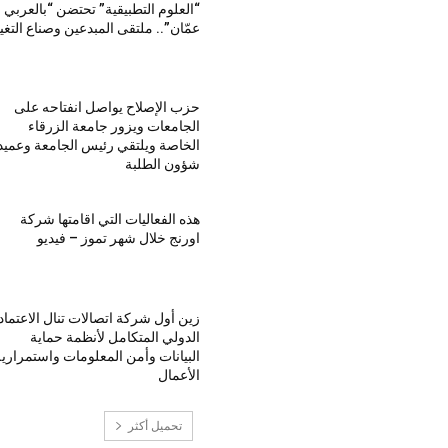
“العلوم التطبيقية” تحتضن “بالعربي 
عمّان”.. ملتقى المبدعين وصناع التغي
حزب الإصلاح يواصل انفتاحه على
الجامعات ويزور جامعة الزرقاء
الخاصة ويلتقي رئيس الجامعة وعميد
شؤون الطلبة
هذه الفعاليات التي اقامتها شركة
اورنج خلال شهر تموز – فيديو
زين أول شركة اتصالات تنال الاعتماد
الدولي المتكامل لأنظمة حماية
البيانات وأمن المعلومات واستمراري
الأعمال
تحميل أكثر