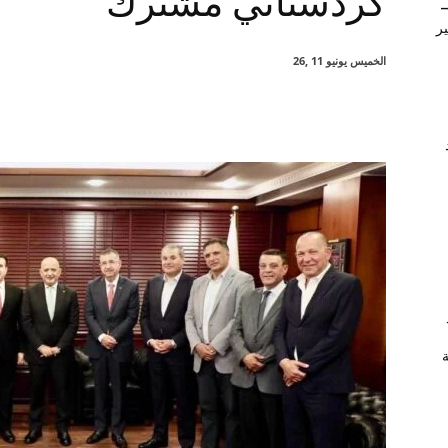
كردستاني مشترك
–
ير
الخميس يونيو 11 ,26
شارك
ة