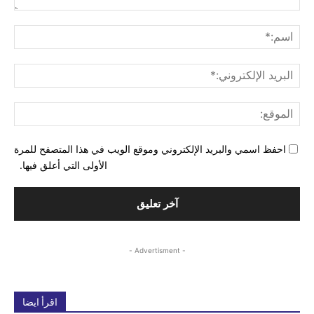
التع
اسم
البري
الإل
المو
احفظ اسمي والبريد الإلكتروني وموقع الويب في هذا المتصفح للمرة
الأولى التي أعلق فيها.
- Advertisment -
اقرأ ايضا