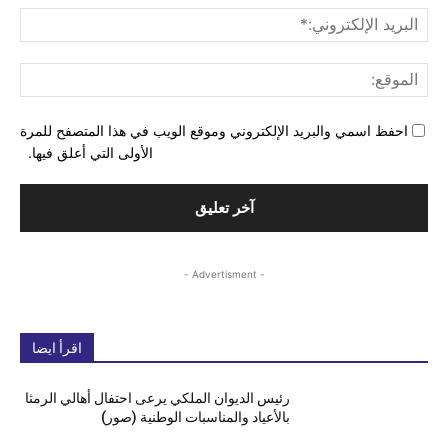
البري
الإل
المو
احفظ اسمي والبريد الإلكتروني وموقع الويب في هذا المتصفح للمرة
الأولى التي أعلق فيها.
- Advertisment -
اقرأ ايضا
رئيس الديوان الملكي يرعى احتفال أهالي الرمثا
بالأعياد والمناسبات الوطنية (صور)