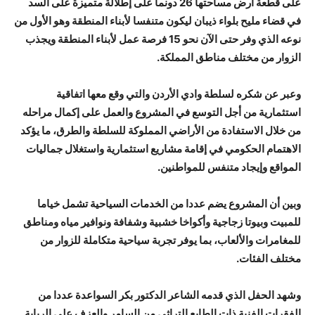
على قطعة أرض مساحتها 26 دونما على إطلالة متميزة على السد
في قضاء مليح بلواء ذيبان ليكون متنفسا لأبناء المنطقة وهو الأول من
نوعه الذي وفر حتى الآن نحو 15 فرصة عمل لأبناء المنطقة ويجذب
الزوار من مختلف مناطق المملكة.
وعبر عن شكره لسلطة وادي الأردن والتي وقع معها اتفاقية
استثمارية من أجل التوسع في المشروع والعمل على إكمال مراحله
من خلال الاستفادة من الأراضي المملوكة للسلطة والطرق، ما يؤكد
الاهتمام الحكومي في إقامة مشاريع استثمارية واستغلال جماليات
المواقع وإيجاد متنفس للمواطنين.
وبين أن المشروع يضم عددا من الخدمات السياحية تشمل خياما
للمبيت وبيوتا زجاجية وأكواخا خشبية وشفافة ونوافير مياه ومناطق
للمغامرات والألعاب، بما يوفر تجربة سياحية متكاملة للزوار من
مختلف الفئات.
وشهد الحفل الذي قدمه الشاعر الدكتور بكر السواعدة عددا من
الفقرات الفنية ذات الطابع التراثي من السامر والعزف على الربابة