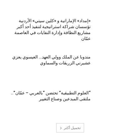
«إمداد» الإماراتية و «كلين سيتي» الأردنية
تؤسسان شراكة استراتيجية لتنفيذ أحد أكبر
مشاريع النظافة وإدارة النفايات في العاصمة
عمّان
مندوبا عن الملك وولي العهد… العيسوي يعزي
عشيرني الزريقات والسماوي
“العلوم التطبيقية” تحتضن “بالعربي – عمّان”..
ملتقى المبدعين وصناع التغيير
تحميل أكثر