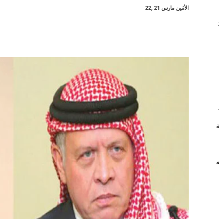
الأثنين مارس 21 ,22
شارك
ة
ة