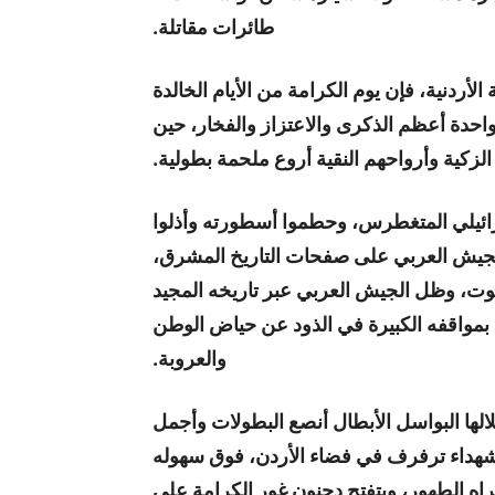
طائرات مقاتلة.
ردنية، فإن يوم الكرامة من الأيام الخالدة
لواحدة أعظم الذكرى والاعتزاز والفخار، حين
زكية وأرواحهم النقية أروع ملحمة بطولية.
ئيلي المتغطرس، وحطموا أسطورته وأذلوا
الجيش العربي على صفحات التاريخ المشرق،
وت، وظل الجيش العربي عبر تاريخه المجيد
ى بمواقفه الكبيرة في الذود عن حياض الوطن
والعروبة.
لها البواسل الأبطال أنصع البطولات وأجمل
لشهداء ترفرف في فضاء الأردن، فوق سهوله
اه الطهور، ويتفتح دحنون غور الكرامة على