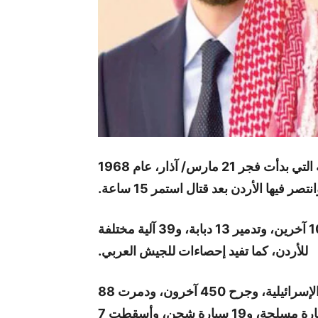
تُصادف اليوم الاثنين، ذكرى معركة الكرامة التي بدأت فجر 21 مارس/ آذار، عام 1968
فيها الأردن بعد قتال استمر 15 ساعة.
معركة الكرامة أسفرت عن استشهاد 86، وجرح 108 آخرين، وتدمير 13 دبابة، و39 آلية مختلفة
للأردن، كما تفيد إحصاءات للجيش العربي.
لكن في المقابل قٌتل في المعركة 250 من القوات الإسرائيلية، وجرح 450 آخرون، ودمرت 88
آلية مختلفة، شملت 47 دبابة، و18 ناقلة، و24 سيارة مسلحة، و19 سيارة شحن، وأسقطت 7