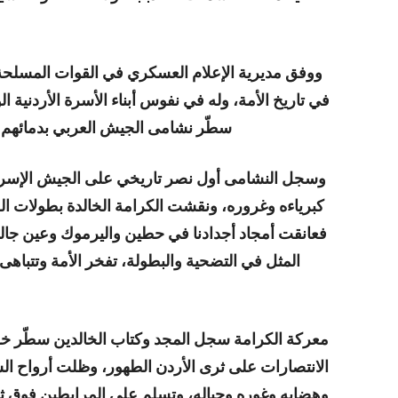
ووفق مديرية الإعلام العسكري في القوات المسلحة الأ
في تاريخ الأمة، وله في نفوس أبناء الأسرة الأردنية ا
سطّر نشامى الجيش العربي بدمائهم ال
وسجل النشامى أول نصر تاريخي على الجيش الإسرا
كبرياءه وغروره، ونقشت الكرامة الخالدة بطولات 
فعانقت أمجاد أجدادنا في حطين واليرموك وعين جال
المثل في التضحية والبطولة، تفخر الأمة وتتباه
معركة الكرامة سجل المجد وكتاب الخالدين سطّر خلا
الانتصارات على ثرى الأردن الطهور، وظلت أرواح ا
وهضابه وغوره وجباله، وتسلم على المرابطين فوق ثر