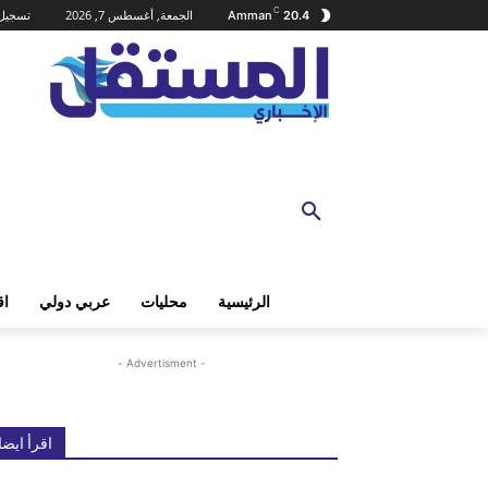
C
الجمعة, أغسطس 7, 2026
تسجيل 
Amman
20.4
الرئيسية
محليات
عربي دولي
اق
- Advertisment -
اقرأ ايضا