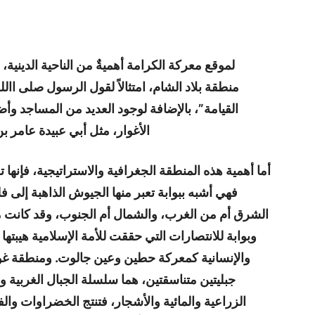
لموقع معركة الكرامة أهميةٌ من الناحية الديني
منطقة بلاد الشام، امتثالاً لقول الرسول صلى االل
القيامة”، بالإضافة لوجود العديد من المساجد و
الأغوار، مثل أبي عبيدة عامر 
أما أهمية هذه المنطقة الجغرافية والاستراتيجية، فإن
فهي أشبه ببوابة تعبر منها الجيوش الذاهبة إل
الشرق أم من الغرب، والشمال أم الجنوب، وقد كانت مس
وبوابة للانتصارات التي حققت للأمة الإسلامية هيبتها
والإنسانية كمعركة حطين وعين جالوت. ومنطقة غو
جبليتين متناسقتين، هما سلسلة الجبال الغربية 
الزراعية والمائية والأشجار، فتنتج الخضراوات وا