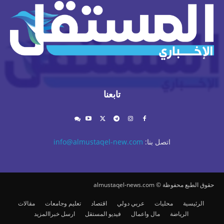
تابعنا
اتصل بنا:
info@almustaqel-new.com
حقوق الطبع محفوظة © almustaqel-news.com
الرئيسية
محليات
عربي دولي
اقتصاد
تعليم وجامعات
مقالات
الرياضة
مال واعمال
فيديو المستقل
ارسل خبرا
المزيد