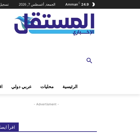
C
الجمعة, أغسطس 7, 2026
تسجيل 
Amman
24.9
الرئيسية
محليات
عربي دولي
اق
- Advertisment -
اقرأ ايضا