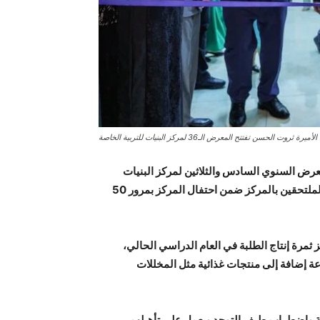
الأميرة ثروت الحسن تفتتح المعرض الـ36 لمركز البنيات للتربية الخاصة
رض السنوي السادس والثلاثين لمركز البنيات
للتربية الخاصة الذي يضم أعمالا فنية وحرفية للطلاب والطالبات الملتحقين بالمركز ضمن احتفال المركز بمرور 50
مرة إنتاج الطلبة في العام الدراسي الحالي،
عة إضافة إلى منتجات غذائية مثل المخللات
ة واضطراب طيف التوحد ويعمل على تأهيلهم