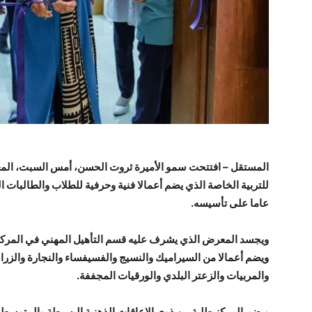
المستقل – افتتحت سمو الأميرة ثروت الحسن، أمس السبت، المع
عاما على تأسيسه.
ويجسد المعرض الذي يشرف عليه قسم التأهيل المهني في المركز ث
ويضم أعمالا من السيراميك والنسيج والفسيفساء والنجارة والزرا
والمربيات والزعتر البلدي والورقيات المجففة.
ويضم المركز طلبة من ذوي الإعاقات الذهنية البسيطة والمتوسط