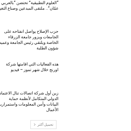
“العلوم التطبيقية” تحتضن “بالعربي 
عمّان”.. ملتقى المبدعين وصناع التغي
حزب الإصلاح يواصل انفتاحه على
الجامعات ويزور جامعة الزرقاء
الخاصة ويلتقي رئيس الجامعة وعميد
شؤون الطلبة
هذه الفعاليات التي اقامتها شركة
اورنج خلال شهر تموز – فيديو
زين أول شركة اتصالات تنال الاعتماد
الدولي المتكامل لأنظمة حماية
البيانات وأمن المعلومات واستمراري
الأعمال
تحميل أكثر