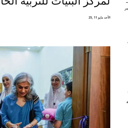
لمركز البنيات للتربية الخ
–
ير
الأحد مايو 11 ,25
شارك
ة