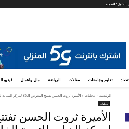
الدخول / انضمام
تصاد
تعليم وجامعات
مقالات
الرياضة
مال واعمال
فيديو ا
الرئيسية
محليات
الأميرة ثروت الحسن تفتتح المعرض الـ36 لمركز البنيات للتربية الخاصة
محليات