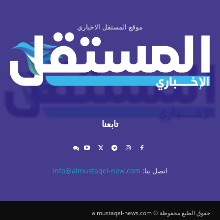
موقع المستقل الاخباري
تابعنا
اتصل بنا:
info@almustaqel-new.com
حقوق الطبع محفوظة © almustaqel-news.com