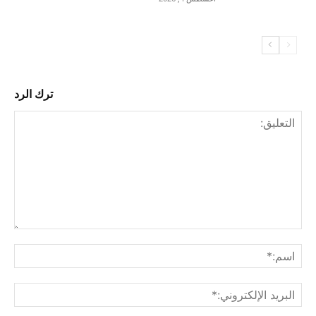
ترك الرد
التع
اسم
البري
الإل