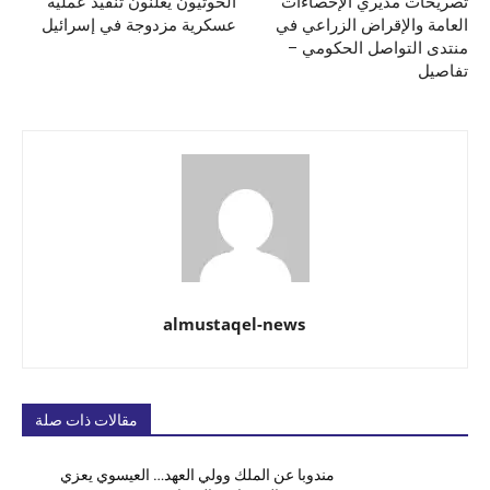
تصريحات مديري الإحصاءات
الحوثيون يعلنون تنفيذ عملية
العامة والإقراض الزراعي في
عسكرية مزدوجة في إسرائيل
منتدى التواصل الحكومي –
تفاصيل
almustaqel-news
مقالات ذات صلة
مندوبا عن الملك وولي العهد… العيسوي يعزي