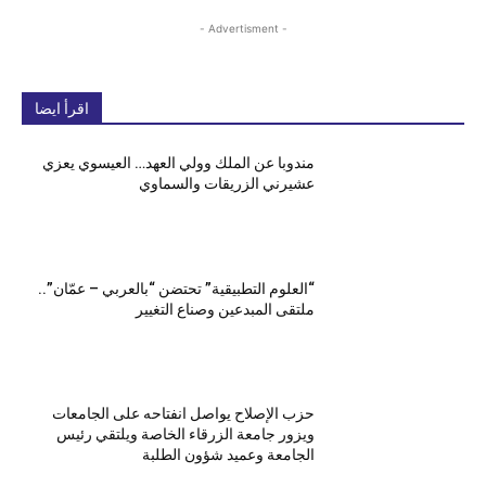
- Advertisment -
اقرأ ايضا
مندوبا عن الملك وولي العهد… العيسوي يعزي
عشيرني الزريقات والسماوي
“العلوم التطبيقية” تحتضن “بالعربي – عمّان”..
ملتقى المبدعين وصناع التغيير
حزب الإصلاح يواصل انفتاحه على الجامعات
ويزور جامعة الزرقاء الخاصة ويلتقي رئيس
الجامعة وعميد شؤون الطلبة