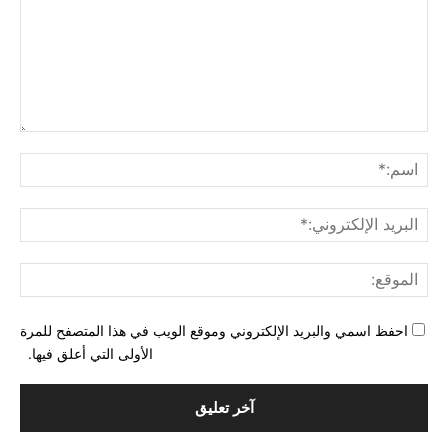
التع
اسم
البري
الإل
المو
احفظ اسمي والبريد الإلكتروني وموقع الويب في هذا المتصفح للمرة
الأولى التي أعلق فيها.