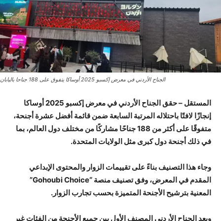
الجناح الأردني في معرض إكسبو 2025 أوساكا يتفوق على 188 جناحا باليابان
المستقل –
حقق الجناح الأردني في معرض إكسبو 2025 أوساكا
إنجازًا لافتًا باحتلاله المرتبة السابعة ضمن قائمة أفضل عشرة أجنحة،
متفوقًا على أكثر من 188 جناحًا مشاركًا من مختلف دول العالم، بما
في ذلك أجنحة دول كبرى مثل الولايات المتحدة.
وجاء هذا التصنيف بناءً على تقييمات الزوار والمحتوى الإبداعي
المقدم في المعرض، وفق تصنيف منصة “Gohoubi Choice”
المعنية بترشيح الأجنحة المتميزة بحسب تجارب الزوار.
ويعد الجناح الأردني المصنف الأول بين جميع الأجنحة من الفئات غير