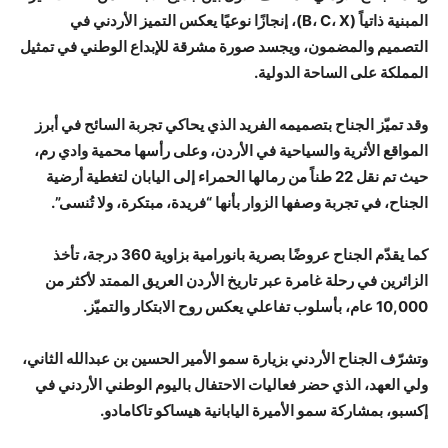
المبنية ذاتياً (B، C، X)، إنجازًا نوعيًا يعكس التميز الأردني في
التصميم والمضمون، ويجسد صورة مشرقة للإبداع الوطني في تمثيل
المملكة على الساحة الدولية.
وقد تميّز الجناح بتصميمه الفريد الذي يحاكي تجربة السائح في أبرز
المواقع الأثرية والسياحية في الأردن، وعلى رأسها محمية وادي رم،
حيث تم نقل 22 طناً من رمالها الحمراء إلى اليابان لتغطية أرضية
الجناح، في تجربة وصفها الزوار بأنها “فريدة، مبتكرة، ولا تُنسى”.
كما يقدّم الجناح عروضًا بصرية بانورامية بزاوية 360 درجة، تأخذ
الزائرين في رحلة غامرة عبر تاريخ الأردن العريق الممتد لأكثر من
10,000 عام، بأسلوب تفاعلي يعكس روح الابتكار والتميّز.
وتشرّف الجناح الأردني بزيارة سمو الأمير الحسين بن عبدالله الثاني،
ولي العهد، الذي حضر فعاليات الاحتفال باليوم الوطني الأردني في
إكسبو، بمشاركة سمو الأميرة اليابانية هيساكو تاكامادو.