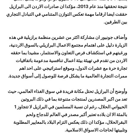
نتيجة تحققها منذ عام 2013، مؤكدا ان صادرات الاردن الى البرازيل
حققت ايضا ارقاما مهمة تعكس التوازن المتنامي في التبادل التجاري
بين الطرفين.
وأضاف جونيور ان مشاركة اكثر من عشرين منظمة برازيلية في هذه
الزيارة دليل على اهتمام مجتمع الاعمال البرازيلي بالسوق الاردنية،
ورغبتهم في استكشاف فرص التعاون والاستثمار، مشيدا بما حققه
الاردن من تقدم في تهيئة بيئة اعمال تنافسية مدعومة باتفاقيات
تجارة حرة مع عشرات الدول، وموقع استراتيجي على احد اهم
ممرات التجارة العالمية ما يشكل فرصة للوصول إلى أسواق جديدة.
وأوضح أن البرازيل تحتل مكانة فريدة في سوق الغذاء العالمي، حيث
تعد من اكبر المصدرين لمنتجات متنوعة بما في ذلك البروتين
الحيواني الحلال، رغم ان نسبة المسلمين في البرازيل لا تتجاوز 1
بالمئة الا ان بلاده تعتبر أكبر مصدر في العالم للدجاج ولحم
البقرالحلال، مؤكدا ان ذلك يعكس التزام البلاد بالمعايير المطلوبة
وتلبيتها لحاجات الاسواق الاسلامية.