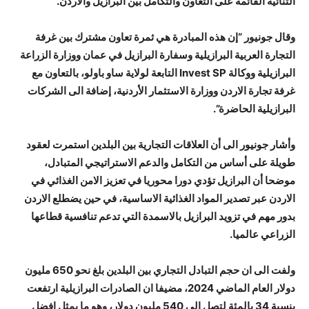
الثنائية القائمة على التعاون والتكامل بين البرازيل والاردن.
وقال جونيور “إن هذه المبادرة هي ثمرة تعاون مشترك بين غرفة
التجارة العربية البرازيلية وسفارة البرازيل في عمان ووزارة الزراعة
البرازيلية ووكالة Invest SP التابعة لولاية ساو باولو، بالتعاون مع
غرفة تجارة الاردن ووزارة الاستثمار الأردنية، إضافة الى الشركات
البرازيلية الحاضرة”.
وأشار جونيور الى أن العلاقات التجارية بين البلدين استمرت لعقود
طويلة على أساس من التكامل والدعم الاستراتيجي المتبادل،
موضحا أن البرازيل تؤدي دورا محوريا في تعزيز الامن الغذائي في
الاردن عبر تصدير المواد الغذائية الاساسية، في حين يضطلع الاردن
بدور مهم في تزويد البرازيل بالاسمدة التي تدعم تنافسية قطاعها
الزراعي عالميا.
ولفت الى ان حجم التبادل التجاري بين البلدين بلغ نحو 650 مليون
دولار العام الماضي 2024، مضيفا ان الصادرات البرازيلية ارتفعت
بنسبة 34 بالمئة لتصل الى 540 مليون دولار، وهو ما يمثل افضل