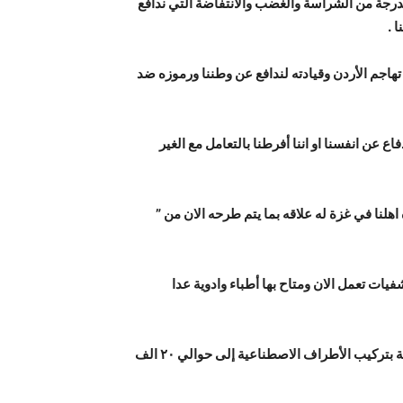
درجة من الشراسة والغضب والانتفاضة التي ندافع
 .
هاجم الأردن وقيادته لندافع عن وطننا ورموزه ضد
عن انفسنا او اننا أفرطنا بالتعامل مع الغير
هلنا في غزة له علاقه بما يتم طرحه الان من ”
ات تعمل الان ومتاح بها أطباء وادوية عدا
هل هناك زعيم في العالم عدا جلالة الملك أوعز بإنشاء جمعية معنية بتركيب الأطراف الاصطناعية إلى حوالي ٢٠ الف