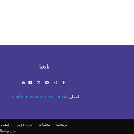
تابعنا
اتصل بنا:
info@almustaqel-new.com
الرئيسية
محليات
عربي دولي
اقتصاد
مال واعما