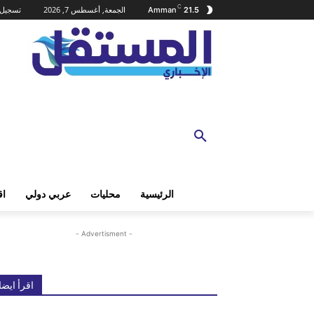
C
الجمعة, أغسطس 7, 2026
تسجيل 
Amman
21.5
الرئيسية
محليات
عربي دولي
اق
- Advertisment -
اقرأ ايضا