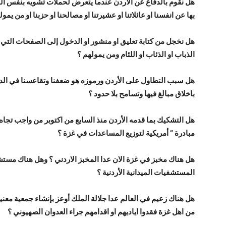
هل نقوم بالدفاع عن الأردن عندما يتعرض لحملات تشويه بنفس ال
بها عن انفسنا او عائلاتنا او عشيرتنا او مصالحنا او حزبنا او من يمولنا
هل نخجل من كتابة تعليق او منشور او الدخول إلى الصفحات التي ت
الذباب او الذئاب او اللئام ومن يمولهم ؟
هل سبب التطاول على الأردن ورموزه هو ضعفنا وتقاعسنا في الدفاع 
باخلاق مبالغ فيها وتسامح بلا حدود ؟
هل التشكيك بما قدمه الأردن منذ السابع من اكتوبر من واجب تجاه ا
مبادرة ” أمريكية لتوزيع المساعدات في غزة ؟
هل هناك مخبز في غزة الان عدا المخبز الاردني ؟ وهل هناك مستشفي
المستشفيات الميدانية الأردنية ؟
من اهل غزة فقدوا اياديهم او اقدامهم جراء العدوان الصهيوني ؟