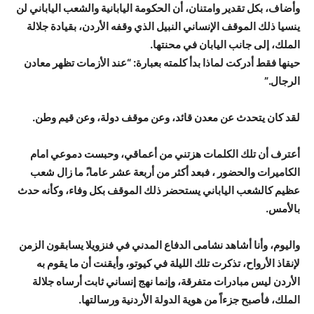
وأضاف، بكل تقدير وامتنان، أن الحكومة اليابانية والشعب الياباني لن
ينسيا ذلك الموقف الإنساني النبيل الذي وقفه الأردن، بقيادة جلالة
الملك، إلى جانب اليابان في محنتها.
حينها فقط أدركت لماذا بدأ كلمته بعبارة: “عند الأزمات تظهر معادن
الرجال.”
لقد كان يتحدث عن معدن قائد، وعن موقف دولة، وعن قيم وطن.
أعترف أن تلك الكلمات هزتني من أعماقي، وحبست دموعي امام
الكاميرات والحضور ، فبعد أكثر من أربعة عشر عاما،ً ما زال شعب
عظيم كالشعب الياباني يستحضر ذلك الموقف بكل وفاء، وكأنه حدث
بالأمس.
واليوم، وأنا أشاهد نشامى الدفاع المدني في فنزويلا يسابقون الزمن
لإنقاذ الأرواح، تذكرت تلك الليلة في كيوتو، وأيقنت أن ما يقوم به
الأردن ليس مبادرات متفرقة، وإنما نهج إنساني ثابت أرساه جلالة
الملك، فأصبح جزءاً من هوية الدولة الأردنية ورسالتها.