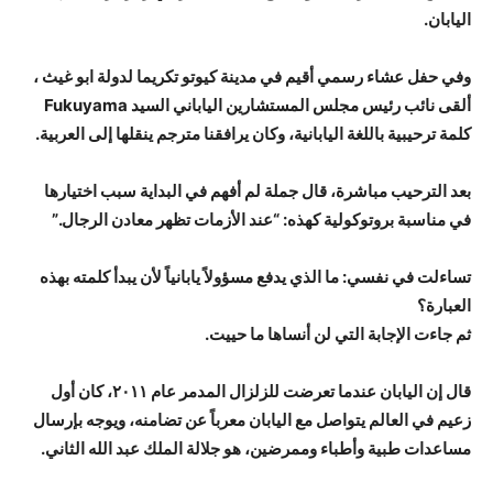
اليابان.
وفي حفل عشاء رسمي أقيم في مدينة كيوتو تكريما لدولة ابو غيث ،
ألقى نائب رئيس مجلس المستشارين الياباني السيد Fukuyama
كلمة ترحيبية باللغة اليابانية، وكان يرافقنا مترجم ينقلها إلى العربية.
بعد الترحيب مباشرة، قال جملة لم أفهم في البداية سبب اختيارها
في مناسبة بروتوكولية كهذه:
“عند الأزمات تظهر معادن الرجال.”
تساءلت في نفسي: ما الذي يدفع مسؤولاً يابانياً لأن يبدأ كلمته بهذه
العبارة؟
ثم جاءت الإجابة التي لن أنساها ما حييت.
قال إن اليابان عندما تعرضت للزلزال المدمر عام ٢٠١١، كان أول
زعيم في العالم يتواصل مع اليابان معرباً عن تضامنه، ويوجه بإرسال
مساعدات طبية وأطباء وممرضين، هو جلالة الملك عبد الله الثاني.