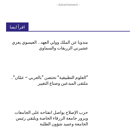
- Advertisment -
اقرأ ايضا
مندوبا عن الملك وولي العهد… العيسوي يعزي
عشيرني الزريقات والسماوي
“العلوم التطبيقية” تحتضن “بالعربي – عمّان”..
ملتقى المبدعين وصناع التغيير
حزب الإصلاح يواصل انفتاحه على الجامعات
ويزور جامعة الزرقاء الخاصة ويلتقي رئيس
الجامعة وعميد شؤون الطلبة