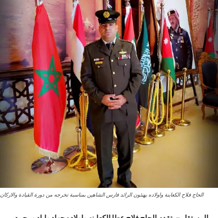
الحاج فلاح الكعابنة واولاده يهنئون الرائد فارس الشاهين بمناسبة تخرجه من دورة القيادة والاركان
المستقل – يتقدم
الحاج فلاح عطا الكعابنه واولاده جهاد واياد ومحمد