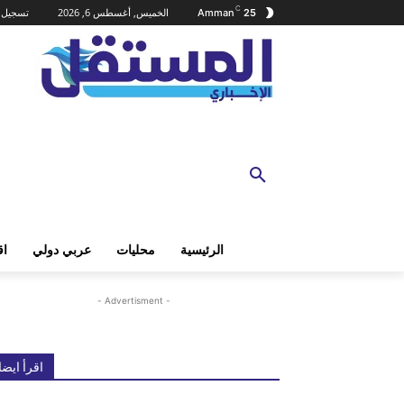
C
الخميس, أغسطس 6, 2026
تسجيل ا
Amman
25
الرئيسية
محليات
عربي دولي
اق
- Advertisment -
اقرأ ايضا