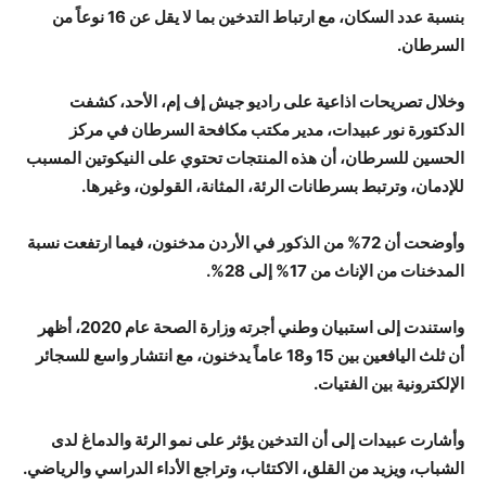
بنسبة عدد السكان، مع ارتباط التدخين بما لا يقل عن 16 نوعاً من
السرطان.
وخلال تصريحات اذاعية على راديو جيش إف إم، الأحد، كشفت
الدكتورة نور عبيدات، مدير مكتب مكافحة السرطان في مركز
الحسين للسرطان، أن هذه المنتجات تحتوي على النيكوتين المسبب
للإدمان، وترتبط بسرطانات الرئة، المثانة، القولون، وغيرها.
وأوضحت أن 72% من الذكور في الأردن مدخنون، فيما ارتفعت نسبة
المدخنات من الإناث من 17% إلى 28%.
واستندت إلى استبيان وطني أجرته وزارة الصحة عام 2020، أظهر
أن ثلث اليافعين بين 15 و18 عاماً يدخنون، مع انتشار واسع للسجائر
الإلكترونية بين الفتيات.
وأشارت عبيدات إلى أن التدخين يؤثر على نمو الرئة والدماغ لدى
الشباب، ويزيد من القلق، الاكتئاب، وتراجع الأداء الدراسي والرياضي.