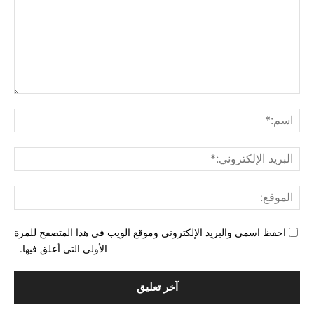
التع
اسم
البري
الإل
المو
احفظ اسمي والبريد الإلكتروني وموقع الويب في هذا المتصفح للمرة
الأولى التي أعلق فيها.