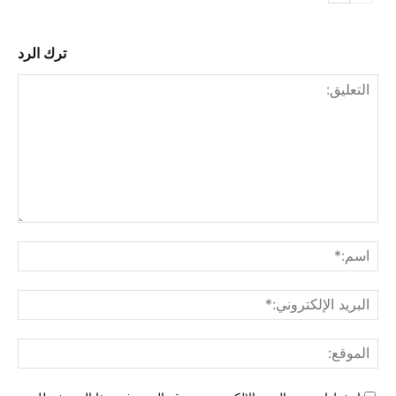
ترك الرد
التع
اسم
البري
الإل
المو