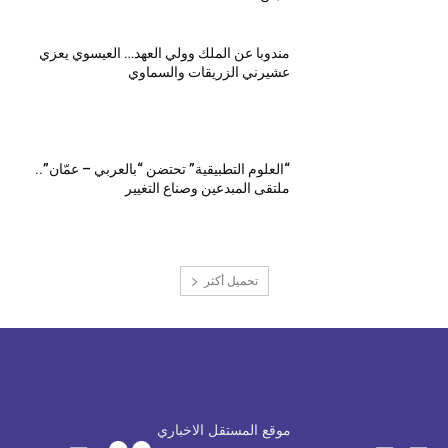
مندوبا عن الملك وولي العهد… العيسوي يعزي
عشيرني الزريقات والسماوي
“العلوم التطبيقية” تحتضن “بالعربي – عمّان”..
ملتقى المبدعين وصناع التغيير
تحميل أكثر
موقع المستقل الاخباري