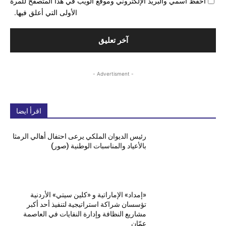
احفظ اسمي والبريد الإلكتروني وموقع الويب في هذا المتصفح للمرة
الأولى التي أعلق فيها.
- Advertisment -
اقرأ ايضا
رئيس الديوان الملكي يرعى احتفال أهالي الرمثا
بالأعياد والمناسبات الوطنية (صور)
«إمداد» الإماراتية و «كلين سيتي» الأردنية
تؤسسان شراكة استراتيجية لتنفيذ أحد أكبر
مشاريع النظافة وإدارة النفايات في العاصمة
عمّان