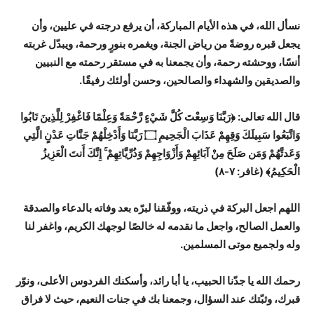
نسأل الله، في هذه الأيام المباركة، أن يرفع درجته في عليين، وأن
يجعل قبره روضةً من رياض الجنة، ويغمره بنورٍ ورحمة، ويبدّل غربته
أنسًا، ووحشته رحمة، وأن يجمعنا به في مستقر رحمته مع النبيين
والصديقين والشهداء والصالحين، وحسن أولئك رفيقًا.
قال الله تعالى:
﴿رَبَّنَا وَسِعْتَ كُلَّ شَيْءٍ رَّحْمَةً وَعِلْمًا فَاغْفِرْ لِلَّذِينَ تَابُوا
وَاتَّبَعُوا سَبِيلَكَ وَقِهِمْ عَذَابَ الْجَحِيمِ ۝ رَبَّنَا وَأَدْخِلْهُمْ جَنَّاتِ عَدْنٍ الَّتِي
وَعَدتَّهُمْ وَمَن صَلَحَ مِنْ آبَائِهِمْ وَأَزْوَاجِهِمْ وَذُرِّيَّاتِهِمْ ۚ إِنَّكَ أَنتَ الْعَزِيزُ
الْحَكِيمُ﴾
(غافر: ٧-٨)
اللهم اجعل البركة في ذريته، ووفّقنا لبرّه بعد وفاته بالدعاء والصدقة
والعمل الصالح، واجعل ما نقدمه له خالصًا لوجهك الكريم، واغفر لنا
وله ولجميع موتى المسلمين.
رحمك الله يا جدّنا الحبيب، يا أبا رائد، وأسكنك الفردوس الأعلى، ونوّر
قبرك، وثبّتك عند السؤال، وجمعنا بك في جنات النعيم، حيث لا فراق