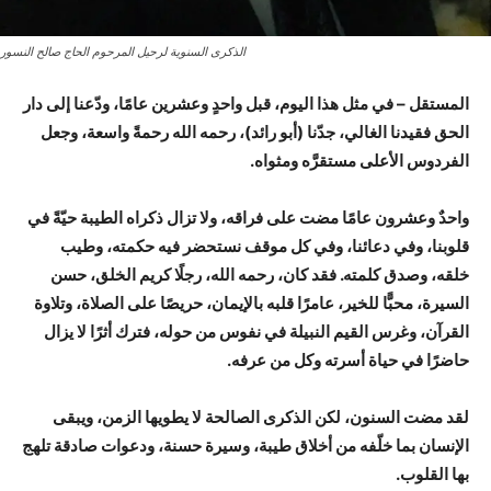
الذكرى السنوية لرحيل المرحوم الحاج صالح النسور
المستقل – في مثل هذا اليوم، قبل واحدٍ وعشرين عامًا، ودّعنا إلى دار
الحق فقيدنا الغالي، جدّنا (أبو رائد)، رحمه الله رحمةً واسعة، وجعل
الفردوس الأعلى مستقرَّه ومثواه.
واحدٌ وعشرون عامًا مضت على فراقه، ولا تزال ذكراه الطيبة حيّةً في
قلوبنا، وفي دعائنا، وفي كل موقف نستحضر فيه حكمته، وطيب
خلقه، وصدق كلمته. فقد كان، رحمه الله، رجلًا كريم الخلق، حسن
السيرة، محبًّا للخير، عامرًا قلبه بالإيمان، حريصًا على الصلاة، وتلاوة
القرآن، وغرس القيم النبيلة في نفوس من حوله، فترك أثرًا لا يزال
حاضرًا في حياة أسرته وكل من عرفه.
لقد مضت السنون، لكن الذكرى الصالحة لا يطويها الزمن، ويبقى
الإنسان بما خلّفه من أخلاق طيبة، وسيرة حسنة، ودعوات صادقة تلهج
بها القلوب.