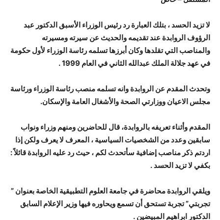
لا تزيد الحسد ، بتلك العبارة رد رئيس الوزراء الأسبق الدكتور عبد
الرؤوف الروابدة عند تقديمه والحديث عن سيرته ومسيرته
والمناصب التي تقلدها وكان أبرزها تسلمه رئاسة الوزراء لأول حكومة
في عهد جلالة الملك عبدالله الثاني في العام 1999 .
وتحدث المقدم عن الروابدة وانه تسلمه منصب رئاسة الوزراء ورئاسة
مجلس الاعيان ووزارتي الصحة والأشغال العامة والإسكان.
المقدم وأثناء تعريفه بالروابدة، قال للحاضرين ومنهم وزراء ونواب
سابقين وعدد من الشخصيات السياسية ، المعرف لا يعرف ولكن إذا
اردتم ذكر مناصب إضافية سأتحدث لكم ، حيث رد عليه الروابدة قائلاً :
بكفي لا تزيد الحسد .
ويلقي الروابدة محاضرة في جامعة العلوم التطبيقية الخاصة بعنوان ”
تجربتي” تجربة تستحق أن تسمع ويحاوره فيها وزير الإعلام السابق
الدكتور ابراهيم المبيضين .