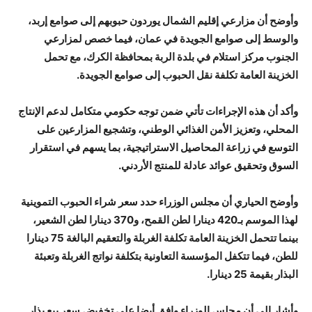
وأوضح أن مزارعي إقليم الشمال يوردون حبوبهم إلى صوامع إربد،
والوسط إلى صوامع الجويدة في عمان، فيما خصص لمزارعي
الجنوب مركز استلام في بلدة الربة بمحافظة الكرك، مع تحمل
الخزينة العامة تكلفة نقل الحبوب إلى صوامع الجويدة.
وأكد أن هذه الإجراءات تأتي ضمن توجه حكومي متكامل لدعم الإنتاج
المحلي، وتعزيز الأمن الغذائي الوطني، وتشجيع المزارعين على
التوسع في زراعة المحاصيل الاستراتيجية، بما يسهم في استقرار
السوق وتحقيق عوائد عادلة للمنتج الأردني.
وأوضح الحياري أن مجلس الوزراء حدد سعر شراء الحبوب التموينية
لهذا الموسم بـ420 دينارا لطن القمح، و370 دينارا لطن الشعير،
بينما تتحمل الخزينة العامة تكلفة الغربلة والتعقيم البالغة 75 دينارا
للطن، فيما تتكفل المؤسسة التعاونية بتكلفة نواتج الغربلة وتعبئة
البذار بقيمة 25 دينارا.
وأشار إلى أن مجلس الوزراء وافق أيضا على تخفيض سعر بيع بذار