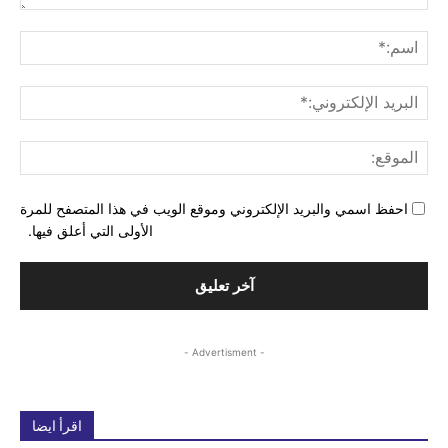
التع
اسم
البري
الإل
المو
احفظ اسمي والبريد الإلكتروني وموقع الويب في هذا المتصفح للمرة
الأولى التي أعلق فيها.
- Advertisment -
اقرأ ايضا