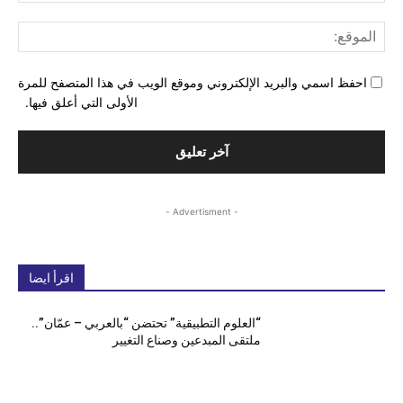
المو
احفظ اسمي والبريد الإلكتروني وموقع الويب في هذا المتصفح للمرة
الأولى التي أعلق فيها.
- Advertisment -
اقرأ ايضا
“العلوم التطبيقية” تحتضن “بالعربي – عمّان”..
ملتقى المبدعين وصناع التغيير