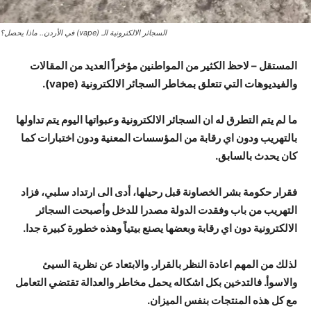
السجائر الالكترونية الـ (vape) في الأردن.. ماذا يحصل؟
المستقل – لاحظ الكثير من المواطنين مؤخراً العديد من المقالات
والفيديوهات التي تتعلق بمخاطر السجائر الالكترونية (vape).
ما لم يتم التطرق له ان السجائر الالكترونية وعبواتها اليوم يتم تداولها
بالتهريب ودون اي رقابة من المؤسسات المعنية ودون اختبارات كما
كان يحدث بالسابق.
فقرار حكومة بشر الخصاونة قبل رحيلها، أدى الى ارتداد سلبي، فزاد
التهريب من باب وفقدت الدولة مصدرا للدخل
وأصبحت السجائر
الالكترونية دون اي رقابة وبعضها يصنع بيتياً وهذه خطورة كبيرة جدا.
لذلك من المهم اعادة النظر بالقرار. والابتعاد عن نظرية السيئ
والاسوأ. فالتدخين بكل اشكاله يحمل مخاطر والعدالة تقتضي التعامل
مع كل هذه المنتجات بنفس الميزان.