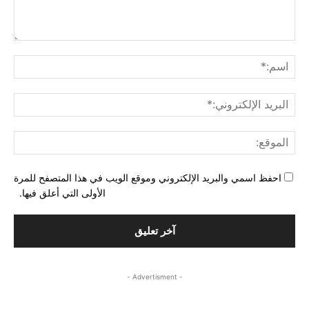
التع
اسم
البري
الإل
المو
احفظ اسمي والبريد الإلكتروني وموقع الويب في هذا المتصفح للمرة
الأولى التي أعلق فيها.
- Advertisment -