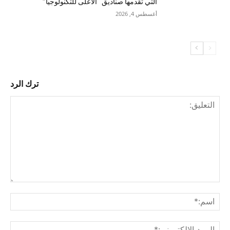
التي تقدمها صناديق “الأعلى للتكنولوجيا”
أغسطس 4, 2026
ترك الرد
التع
اسم
البري