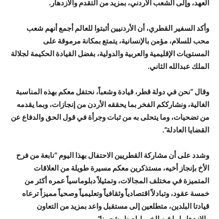
العهد، وإلى الشعب الأردني، بمزيد من التقدم والازدهار.
وأكد السفير القطري، أن الأردنيين أثبتوا للعالم أجمع أنهم شعب
محب للسلام، مؤمن بالإنسانية، يتمتع بمكانة مرموقة على
المستويات الإقليمية والعربية والدولية، بفضل القيادة الحكيمة لجلالة
الملك عبدالله الثاني.
وقال “نحن في دولة قطر، قيادة وشعباً، نحتفل معكم بهذه المناسبة
الغالية، ونشارككم الفخر بما يحققه الأردن من إنجازات، وبما يقدمه
من تضحيات، وما يتحلى به من ثبات وجرأة في قول الحق والدفاع عن
القضايا العادلة”.
وشدد على أن مشاركة القطريين الاحتفال بهذا اليوم “نابعة من فرح
الأخ بإنجاز أخيه، مستذكرين معكم مسيرة طويلة من العلاقات
المتميزة في مختلف المجالات، وتمثيلاً دبلوماسياً عمره أكثر من
خمسة عقود، وتبادلاً اقتصادياً وثقافياً وتعليمياً وصحياً مميزاً ترعاه
قيادتا البلدين، متطلعين إلى مستقبل واعد بمزيد من التعاون
والازدهار لما فيه الخير لبلدينا وشعبينا”.