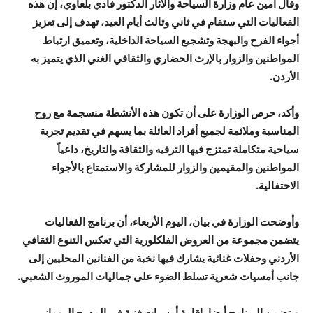
وقال أمين عام وزارة السياحة والآثار الدكتور فادي بلعاوي، إن هذه
الفعاليات التي ستقام في ثاني وثالث أيام العيد، تهدف إلى تعزيز
أجواء الفرح والبهجة وتشجيع السياحة الداخلية، وتعميق ارتباط
المواطنين والزوار بالإرث الحضاري والثقافي الغني الذي يتميز به
الأردن.
وأكد، حرص الوزارة على أن تكون هذه الأنشطة منسجمة مع روح
المناسبة وملائمة لجميع أفراد العائلة بما يسهم في تقديم تجربة
سياحية متكاملة تمتزج فيها الترفيه والثقافة والتاريخ، داعياً
المواطنين والمقيمين والزوار للمشاركة والاستمتاع بالأجواء
الاحتفالية.
وأوضحت الوزارة في بيان، اليوم الأربعاء، أن برنامج الفعاليات
يتضمن مجموعة من العروض الفلكلورية التي تعكس التنوع الثقافي
الأردني وحفلات غنائية يشارك فيها نخبة من الفنانين المحليين إلى
جانب أمسيات شعرية تسلط الضوء على جماليات الموروث الشعبي.
ويتضمن البرنامج أيضا، إقامة أمسيات فنية في المدرج الروماني