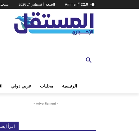
C
الجمعة, أغسطس 7, 2026
تسجيل 
Amman
22.9
الرئيسية
محليات
عربي دولي
اق
- Advertisment -
اقرأ ايضا