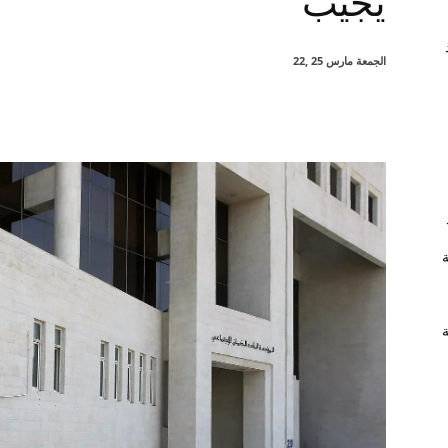
يُجيب”
الجمعة مارس 25 ,22
شارك
ة
ة