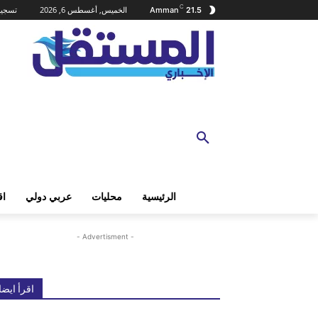
C
الخميس, أغسطس 6, 2026
تسجيل
Amman
21.5
الرئيسية
محليات
عربي دولي
اق
- Advertisment -
اقرأ ايضا