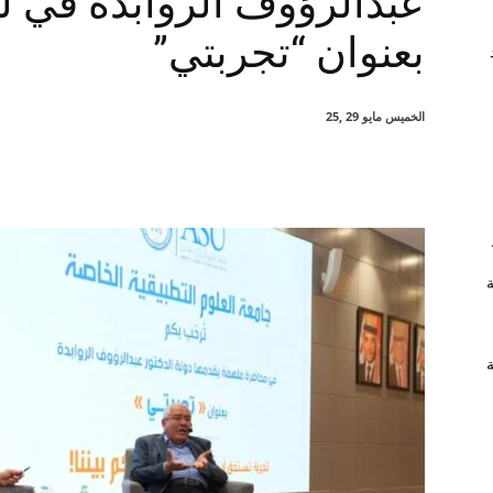
عبدالرؤوف الروابدة في ل
بعنوان “تجربتي”
الخميس مايو 29 ,25
شارك
ة
ة