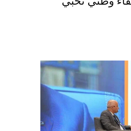
قاء وطني نخَبي