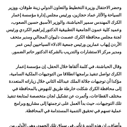
وحضر الاحتفال وزيرة التخطيط والتعاون الدولي زينة طوقان، ووزير
السياحة والآثار عماد حجازين، ورئيس مجلس إدارة مؤسسة إعمار
الكرك المهندس سمير الحباشنة، والوزير الأسبق حسين الصعوب،
وعميد كلية عمون الجامعية التطبيقية الدكتور إبراهيم الكردي ورئيس
لجنة مجلس محافظة الكرك عصمت دليوان المجالي ومدير متحف
الأردن إيهاب عمارين ورئيس جمعية الادلاء السياحيين أيمن عمر
ومدير مركز الاستشارات والتدريب بالشركة الدكتور حاتم الضمور.
وقال الحباشنة، في كلمة ألقاها خلال الحفل، إن مؤسسة إعمار
الكرك تواصل تنفيذ برامجها انطلاقا من التوجيهات الملكية السامية،
مؤكدا أن توجيهات جلالة الملك عبدالله الثاني خلال زياراته المتعددة
إلى محافظة الكرك شكلت خارطة طريق للنهوض بالمحافظة في
مختلف القطاعات، وأثمرت عن تشكيل لجان متخصصة لمتابعة تنفيذ
تلك التوجيهات، حيث بدأ العمل على ترجمتها إلى مشاريع وبرامج
عملية تسهم في تحقيق التنمية المستدامة في المحافظة.
وأضاف، إن هذه الدورة تأتي في سياق تلك الجهود، وهي الأولى من