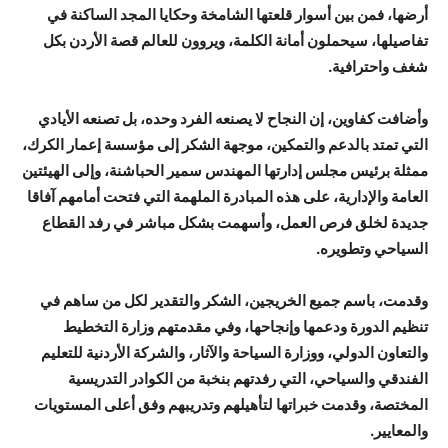
أرضها، فمن بين أسوار قلعتها الشامخة وحكايا المجد الساكنة في
تفاصيلها، سيحملون أمانة الكلمة، ويروون للعالم قصة الأردن بكل
شغف واحترافية.
وأضافت كفاوين، إن النجاح لا يصنعه الفرد وحده، بل تصنعه الأيادي
التي تمتد بالدعم والتمكين، موجهة الشكر إلى مؤسسة إعمار الكرك،
ممثلة برئيس مجلس إدارتها المهندس سمير الحباشنة، وإلى الهيئتين
العامة والإدارية، على هذه المبادرة الملهمة التي فتحت أمامهم آفاقا
جديدة لخلق فرص العمل، وأسهمت بشكل مباشر في رفد القطاع
السياحي وتطويره.
وقدمت، باسم جميع الخريجين، الشكر والتقدير لكل من ساهم في
تنظيم الدورة ودعمها وإنجاحها، وفي مقدمتهم وزارة التخطيط
والتعاون الدولي، ووزارة السياحة والآثار، والشركة الأردنية للتعليم
الفندقي والسياحي، التي رفدتهم بنخبة من الكوادر التدريسية
المختصة، وقدمت خبراتها لتأهيلهم وتدريبهم وفق أعلى المستويات
والمعايير.