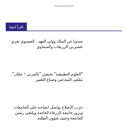
- Advertisment -
اقرأ ايضا
مندوبا عن الملك وولي العهد… العيسوي يعزي
عشيرني الزريقات والسماوي
“العلوم التطبيقية” تحتضن “بالعربي – عمّان”..
ملتقى المبدعين وصناع التغيير
حزب الإصلاح يواصل انفتاحه على الجامعات
ويزور جامعة الزرقاء الخاصة ويلتقي رئيس
الجامعة وعميد شؤون الطلبة