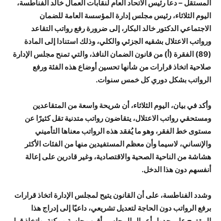
المستقل – دعا رئيس الاتحاد العام لنقابات العمال خالد الفناطسة،
اليوم الثلاثاء، رئيس مجلس إدارة المؤسسة العامة للضمان
الاجتماعي الدكتور خالد البكار، إلى ضرورة رفع رواتب التقاعد
ورواتب الاعتلال بشقيه الجزئي والكلي، وذلك استنادا إلى المادة
(89) الفقرة (أ) من قانون الضمان النافذ، والتي تمنح مجلس الإدارة
صلاحية اتخاذ قرارات من شأنها تحسين أوضاع هذه الفئة ورفع
الرواتب بشكل دوري كل خمس سنوات.
وأكد في بيان، اليوم الثلاثاء، أن شريحة واسعة من المتقاعدين
ومستحقي رواتب الاعتلال، يتقاضون رواتب متدنية تقل كثيرًا عن
مستوى خط الفقر، وهو ما يُفقد هذه الرواتب معناها التأميني
والإنساني، لاسيما وأن معظم المستفيدين منها من الفئات الأكثر
هشاشة من الناحية الصحية والاقتصادية، وغير قادرين على إعالة
أنفسهم دون هذا الدخل.
وشدد الفناطسة، على أن القانون يتيح لمجلس الإدارة اتخاذ قرارات
برفع الرواتب دون الحاجة لتعديل تشريعي، داعيًا إلى إدراج هذا
المقترح على جدول أعمال المجلس بأقرب جلسة ممكنة، واتخاذ قرار