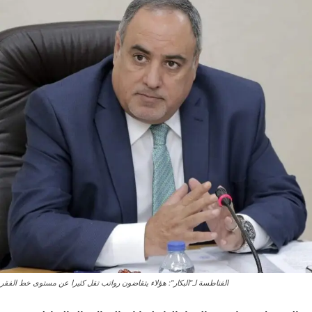
الفناطسة لـ"البكار": هؤلاء يتقاضون رواتب تقل كثيرا عن مستوى خط الفقر