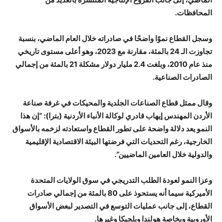
المحافظات.
وسجل القطاع نموًا واضحًا في صادراته خلال العام الماضي، بنسبة
تجاوزت الـ 24 بالمئة، مقارنة مع 2023، وهو أعلى مستوى تاريخي
منذ عام 2010، وبلغت 2.4 مليار دولار مشكلة 21 بالمئة من إجمالي
الصادرات الصناعية.
وقال ممثل قطاع الصناعات الجلدية والمحيكات في غرفة صناعة
الأردن المهندس إيهاب قادري لوكالة الأنباء الأردنية (بترا): “إن هذا
النمو يعد دلالة واضحة على تطور القطاع واستعادته لزخمه بالأسواق
الخارجية، رغم التحديات التي فرضتها البيئة الاقتصادية الإقليمية
والدولية خلال العامين الماضيين”.
وعزا النمو لعودة الطلب التدريجي في سوق الولايات المتحدة
الأميركية سيما أنه يستحوذ على 80 بالمئة من إجمالي صادرات
القطاع، إلى جانب عمليات التوسع في التصدير لبعض الأسواق
الأوروبية وبخاصة هولندا وبلجيكا وغيرها.