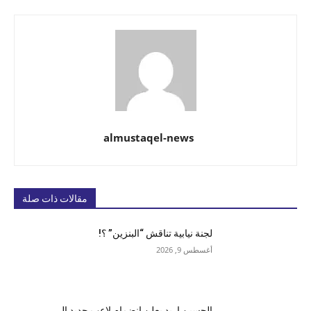
almustaqel-news
مقالات ذات صلة
لجنة نيابية تناقش “البنزين” ؟!
أغسطس 9, 2026
الحسين اربد يعلن انضمام لاعب جديد الى