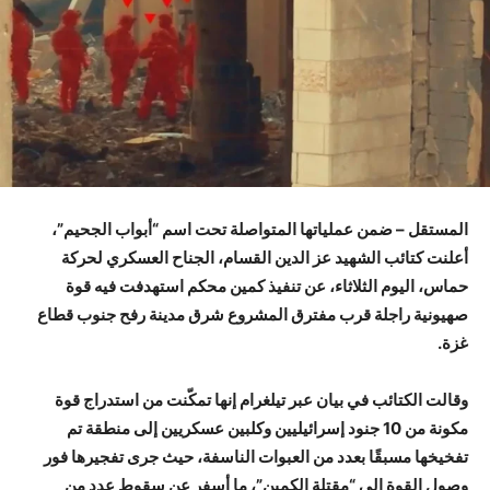
المستقل – ضمن عملياتها المتواصلة تحت اسم “أبواب الجحيم”،
أعلنت كتائب الشهيد عز الدين القسام، الجناح العسكري لحركة
حماس، اليوم الثلاثاء، عن تنفيذ كمين محكم استهدفت فيه قوة
صهيونية راجلة قرب مفترق المشروع شرق مدينة رفح جنوب قطاع
غزة.
وقالت الكتائب في بيان عبر تيلغرام إنها تمكّنت من استدراج قوة
مكونة من 10 جنود إسرائيليين وكلبين عسكريين إلى منطقة تم
تفخيخها مسبقًا بعدد من العبوات الناسفة، حيث جرى تفجيرها فور
وصول القوة إلى “مقتلة الكمين”، ما أسفر عن سقوط عدد من